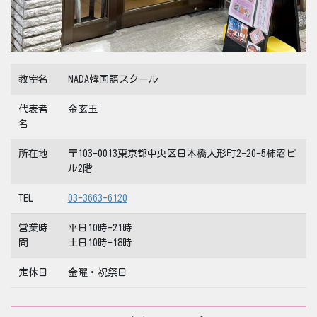
教室名
NADA韓国語スクール
代表者
金玄玉
名
所在地
〒103-0013東京都中央区日本橋人形町2-20-5柿沼ビ
ル2階
TEL
03-3663-6120
営業時
平日10時-21時
間
土日10時-18時
定休日
金曜・祝祭日