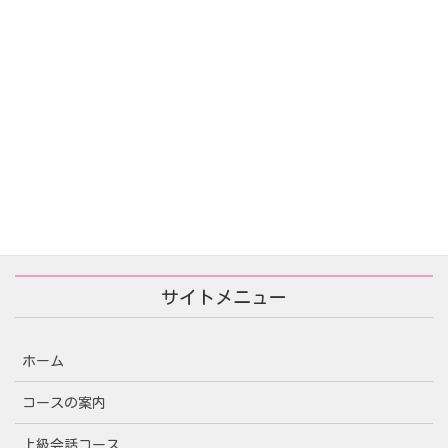
あなたが殺した/당신이 죽였다
2025年11月25日
サイトメニュー
ホーム
コースの案内
上級会話コース