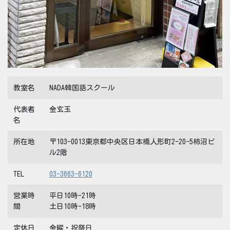
教室名
NADA韓国語スクール
代表者
金玄玉
名
所在地
〒103-0013東京都中央区日本橋人形町2-20-5柿沼ビ
ル2階
TEL
03-3663-6120
営業時
平日10時-21時
間
土日10時-18時
定休日
金曜・祝祭日