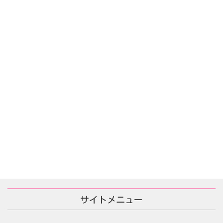
告白の代価(자백의대가)
2025年12月16日
あなたが殺した/당신이 죽였다
2025年11月25日
サイトメニュー