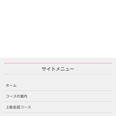
あなたが殺した/당신이 죽였다
2025年11月25日
サイトメニュー
ホーム
コースの案内
上級会話コース