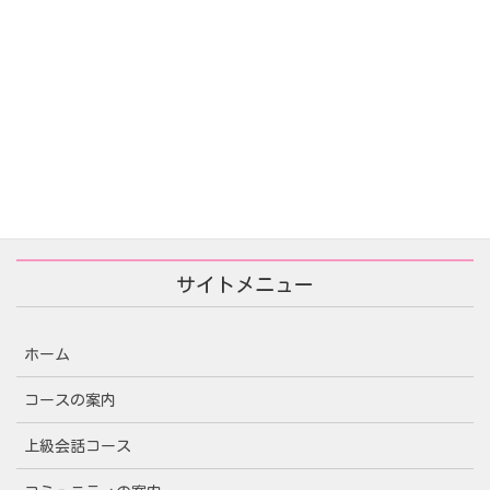
あなたが殺した/당신이 죽였다
2025年11月25日
サイトメニュー
ホーム
コースの案内
上級会話コース