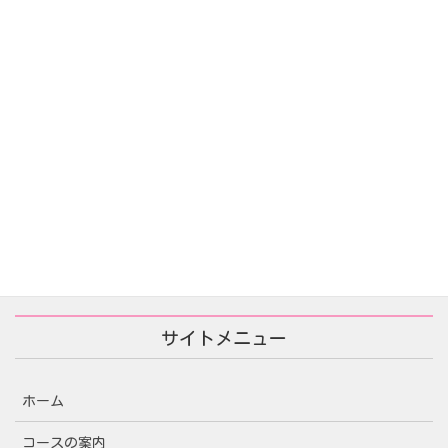
あなたが殺した/당신이 죽였다
2025年11月25日
サイトメニュー
ホーム
コースの案内