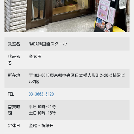
教室名
NADA韓国語スクール
代表者
金玄玉
名
所在地
〒103-0013東京都中央区日本橋人形町2-20-5柿沼ビ
ル2階
TEL
03-3663-6120
営業時
平日10時-21時
間
土日10時-18時
定休日
金曜・祝祭日