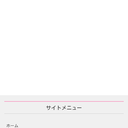
告白の代価(자백의대가)
2025年12月16日
あなたが殺した/당신이 죽였다
2025年11月25日
サイトメニュー
ホーム