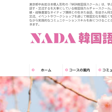
コ
ナ
東京都中央区日本橋人形町の「NADA韓国語スクール」は、学
ン
ビ
話す・交流するを大事にしている韓国語カルチャースクール
績・経験豊富なネイティブ講師との生きた会話、生徒さん同
テ
ゲ
交流、イベントやワークショップを通じて韓国文化を幅広く
ン
ー
ながら実践的なコミュニケーションスキルを身につけること
きます。
ツ
シ
に
ョ
移
ン
動
に
移
動
ホーム
コースの案内
コミ