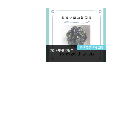
料理で学ぶ韓国語
2023年4月25日
미역나물(わかめナムル)