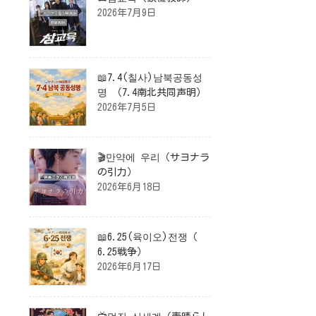
2026年7月9日
📖7.4(칠사)남북공동성
명 （7.4南北共同声明）
2026年7月5日
🎬만약에 우리（サヨナラ
の引力）
2026年6月18日
📖6.25(육이오)전쟁（
6.25戦争）
2026年6月17日