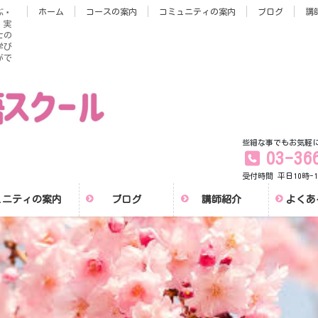
ホーム
コースの案内
コミュニティの案内
ブログ
講
ぶ・
。実
士の
学び
がで
些細な事でもお気軽
03-36
受付時間 平日10時-1
ュニティの案内
ブログ
講師紹介
よくあ