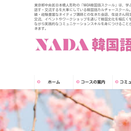
コ
ナ
東京都中央区日本橋人形町の「NADA韓国語スクール」は、学
ン
ビ
話す・交流するを大事にしている韓国語カルチャースクール
績・経験豊富なネイティブ講師との生きた会話、生徒さん同
テ
ゲ
交流、イベントやワークショップを通じて韓国文化を幅広く
ン
ー
ながら実践的なコミュニケーションスキルを身につけること
きます。
ツ
シ
に
ョ
移
ン
動
に
移
動
ホーム
コースの案内
コミ