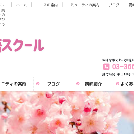
ホーム
コースの案内
コミュニティの案内
ブログ
講
ぶ・
。実
士の
学び
がで
些細な事でもお気軽
03-36
受付時間 平日10時-1
ュニティの案内
ブログ
講師紹介
よくあ