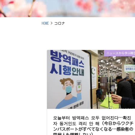
HOME
コロナ
ニュースから学ぶ韓
오늘부터 방역패스 모두 없어진다…확진
자 동거인도 격리 안 해 (今日からワクチ
ンパスポートがすべてなくなる…感染者の