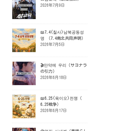
2026年7月9日
📖7.4(칠사)남북공동성
명 （7.4南北共同声明）
2026年7月5日
🎬만약에 우리（サヨナラ
の引力）
2026年6月18日
📖6.25(육이오)전쟁（
6.25戦争）
2026年6月17日