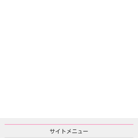
告白の代価(자백의대가)
2025年12月16日
あなたが殺した/당신이 죽였다
2025年11月25日
サイトメニュー