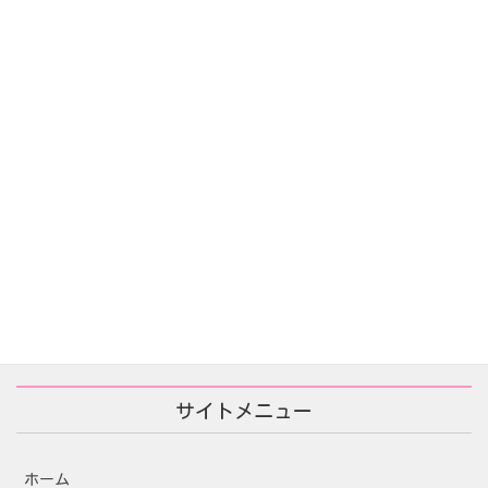
告白の代価(자백의대가)
2025年12月16日
あなたが殺した/당신이 죽였다
2025年11月25日
サイトメニュー
ホーム