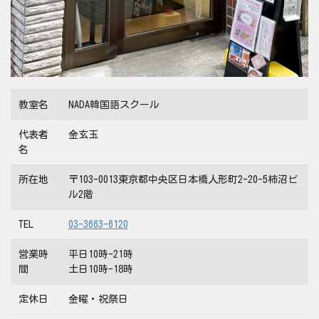
教室名
NADA韓国語スクール
代表者
金玄玉
名
所在地
〒103-0013東京都中央区日本橋人形町2-20-5柿沼ビ
ル2階
TEL
03-3663-6120
営業時
平日10時-21時
間
土日10時-18時
定休日
金曜・祝祭日