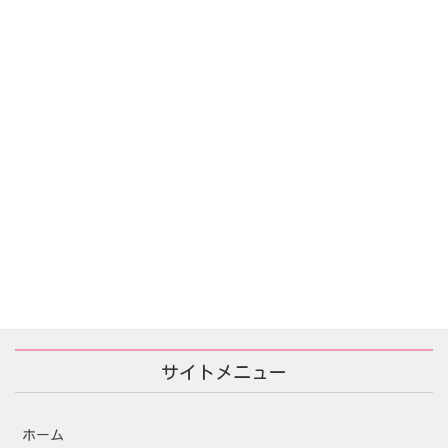
告白の代価(자백의대가)
2025年12月16日
あなたが殺した/당신이 죽였다
2025年11月25日
サイトメニュー
ホーム