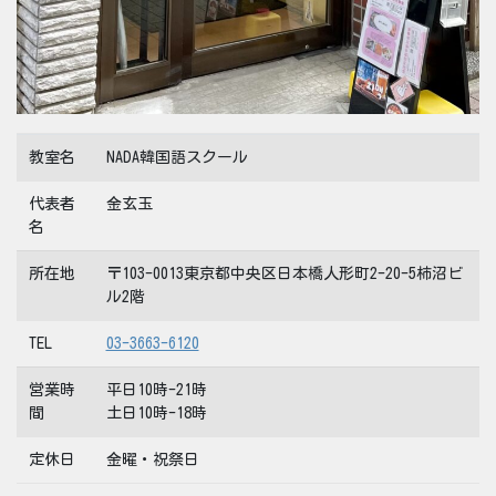
教室名
NADA韓国語スクール
代表者
金玄玉
名
所在地
〒103-0013東京都中央区日本橋人形町2-20-5柿沼ビ
ル2階
TEL
03-3663-6120
営業時
平日10時-21時
間
土日10時-18時
定休日
金曜・祝祭日