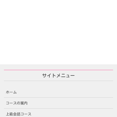
あなたが殺した/당신이 죽였다
2025年11月25日
サイトメニュー
ホーム
コースの案内
上級会話コース